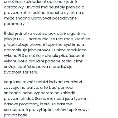
umožňuje každodenní obsluhu z jedné
obrazovky. Uživatel má neustálý přehled o
provozu kotle i celého topného systému a
může snadno upravovat požadované
parametry.
Řídicí jednotka využívá pokročilé algoritmy,
jako je EILC – samoučící se regulace, která se
přizpůsobuje chování topného systému a
optimalizuje jeho provoz. Funkce modulace
výkonu FL3 umožňuje plynulé přizpůsobení
výkonu kotle aktuální potřebě tepla, čímž
snižuje spotřebu paliva a prodlužuje
životnost zařízení.
Regulace rovněž nabízí indikaci množství
zbývajícího paliva, a to buď pomocí
snímače, nebo výpočtem na základě
provozních dat. Samozřejmostí jsou týdenní
časové programy, které lze nastavit
samostatně pro vytápění, ohřev teplé vody i
provoz kotle.