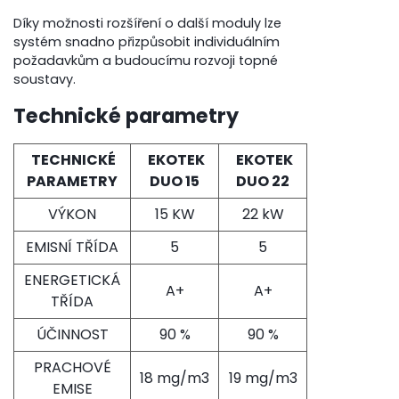
Díky možnosti rozšíření o další moduly lze
systém snadno přizpůsobit individuálním
požadavkům a budoucímu rozvoji topné
soustavy.
Technické parametry
TECHNICKÉ
EKOTEK
EKOTEK
PARAMETRY
DUO 15
DUO 22
VÝKON
15 KW
22 kW
EMISNÍ TŘÍDA
5
5
ENERGETICKÁ
A+
A+
TŘÍDA
ÚČINNOST
90 %
90 %
PRACHOVÉ
18 mg/m
3
19 mg/m
3
EMISE