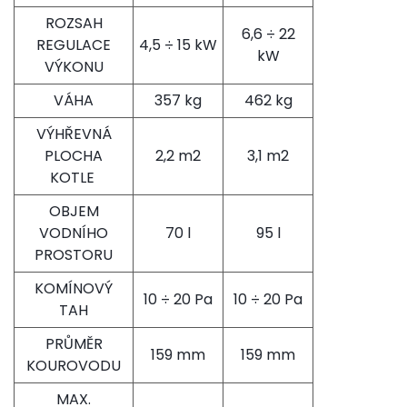
ROZSAH
6,6 ÷ 22
REGULACE
4,5 ÷ 15 kW
kW
VÝKONU
VÁHA
357 kg
462 kg
VÝHŘEVNÁ
PLOCHA
2,2 m
2
3,1 m
2
KOTLE
OBJEM
VODNÍHO
70 l
95 l
PROSTORU
KOMÍNOVÝ
10 ÷ 20 Pa
10 ÷ 20 Pa
TAH
PRŮMĚR
159 mm
159 mm
KOUROVODU
MAX.