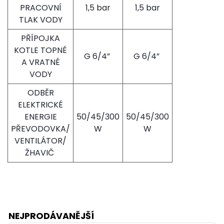
PRACOVNÍ
1,5 bar
1,5 bar
TLAK VODY
PŘÍPOJKA
KOTLE TOPNÉ
G 6/4”
G 6/4”
A VRATNÉ
VODY
ODBĚR
ELEKTRICKÉ
ENERGIE
50/45/300
50/45/300
PŘEVODOVKA/
W
W
VENTILÁTOR/
ŽHAVIČ
NEJPRODÁVANĚJŠÍ