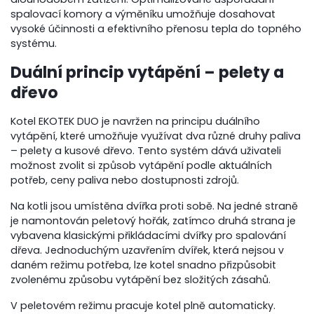
spalovací komory a výměníku umožňuje dosahovat
vysoké účinnosti a efektivního přenosu tepla do topného
systému.
Duální princip vytápění – pelety a
dřevo
Kotel EKOTEK DUO je navržen na principu duálního
vytápění, které umožňuje využívat dva různé druhy paliva
– pelety a kusové dřevo. Tento systém dává uživateli
možnost zvolit si způsob vytápění podle aktuálních
potřeb, ceny paliva nebo dostupnosti zdrojů.
Na kotli jsou umístěna dvířka proti sobě. Na jedné straně
je namontován peletový hořák, zatímco druhá strana je
vybavena klasickými přikládacími dvířky pro spalování
dřeva. Jednoduchým uzavřením dvířek, která nejsou v
daném režimu potřeba, lze kotel snadno přizpůsobit
zvolenému způsobu vytápění bez složitých zásahů.
V peletovém režimu pracuje kotel plně automaticky.