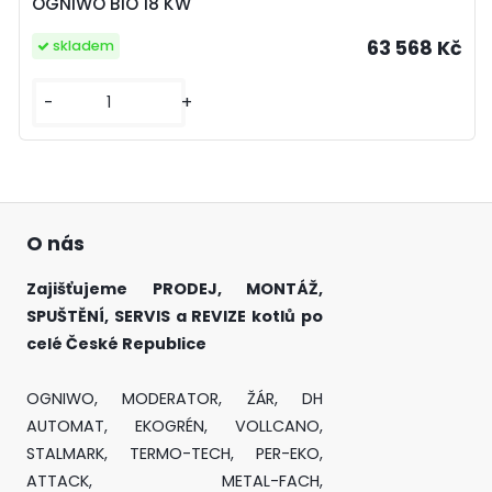
OGNIWO BIO 18 KW
63 568 Kč
skladem
-
+
O nás
Zajišťujeme PRODEJ, MONTÁŽ,
SPUŠTĚNÍ, SERVIS a REVIZE kotlů po
celé České Republice
OGNIWO, MODERATOR, ŽÁR, DH
AUTOMAT, EKOGRÉN, VOLLCANO,
STALMARK, TERMO-TECH, PER-EKO,
ATTACK, METAL-FACH,