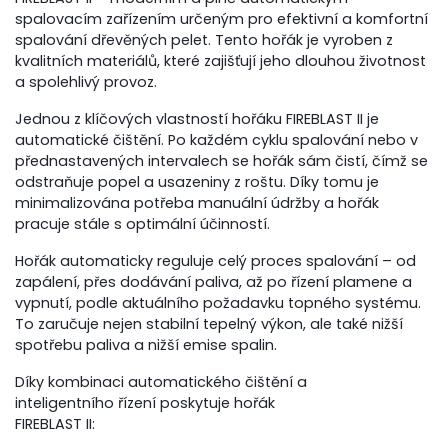
spalovacím zařízením určeným pro efektivní a komfortní
spalování dřevěných pelet. Tento hořák je vyroben z
kvalitních materiálů, které zajišťují jeho dlouhou životnost
a spolehlivý provoz.
Jednou z klíčových vlastností hořáku FIREBLAST II je
automatické čištění. Po každém cyklu spalování nebo v
přednastavených intervalech se hořák sám čistí, čímž se
odstraňuje popel a usazeniny z roštu. Díky tomu je
minimalizována potřeba manuální údržby a hořák
pracuje stále s optimální účinností.
Hořák automaticky reguluje celý proces spalování – od
zapálení, přes dodávání paliva, až po řízení plamene a
vypnutí, podle aktuálního požadavku topného systému.
To zaručuje nejen stabilní tepelný výkon, ale také nižší
spotřebu paliva a nižší emise spalin.
Díky kombinaci automatického čištění a
inteligentního řízení poskytuje hořák
FIREBLAST II: