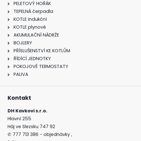
PELETOVÝ HOŘÁK
TEPELNÁ čerpadla
KOTLE indukční
KOTLE plynové
AKUMULAČNÍ NÁDRŽE
BOJLERY
PŘÍSLUŠENSTVÍ KE KOTLŮM
ŘÍDÍCÍ JEDNOTKY
POKOJOVÉ TERMOSTATY
PALIVA
Kontakt
DH Kavkovi s.r.o.
Hlavní 255
Háj ve Slezsku 747 92
✆
777 713 386 - objednávky ,