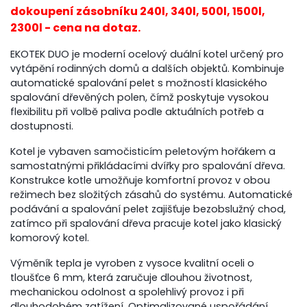
dokoupení zásobníku 240l, 340l, 500l, 1500l,
2300l - cena na dotaz.
EKOTEK DUO je moderní ocelový duální kotel určený pro
vytápění rodinných domů a dalších objektů. Kombinuje
automatické spalování pelet s možností klasického
spalování dřevěných polen, čímž poskytuje vysokou
flexibilitu při volbě paliva podle aktuálních potřeb a
dostupnosti.
Kotel je vybaven samočisticím peletovým hořákem a
samostatnými přikládacími dvířky pro spalování dřeva.
Konstrukce kotle umožňuje komfortní provoz v obou
režimech bez složitých zásahů do systému. Automatické
podávání a spalování pelet zajišťuje bezobslužný chod,
zatímco při spalování dřeva pracuje kotel jako klasický
komorový kotel.
Výměník tepla je vyroben z vysoce kvalitní oceli o
tloušťce 6 mm, která zaručuje dlouhou životnost,
mechanickou odolnost a spolehlivý provoz i při
dlouhodobém zatížení. Optimalizované uspořádání