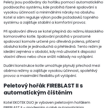
Pelety jsou podávány do hořáku pomocí automatického
podávacího systému, kde probíhá řízené spalování s
vysokou účinností a minimálními nároky na obsluhu.
Kotel si sám reguluje výkon podle požadavků topného
systému a zajišťuje stabilní a komfortní provoz.
Při spalování dřeva se kotel přepíná do režimu klasického
komorového kotle. Spalování probíhá v prostorné
spalovací komoře určené pro dřevěná polena, přičemž
obsluha kotle je jednoduchá a přehledná. Tento režim je
ideální zejména v období, kdy má uživatel k dispozici
vlastní dřevo nebo chce snížit náklady na vytápění.
Duální konstrukce kotle umožňuje plynulý přechod mezi
oběma režimy a zajišťuje vysokou účinnost, spolehlivý
provoz a maximální flexibilitu při vytápění.
Peletový hořák FIREBLAST II s
automatickým čištěním
Kotel EKOTEK DUO je vybaven peletovým hořákem
FIREBLAST II – moderním a plně automatickým