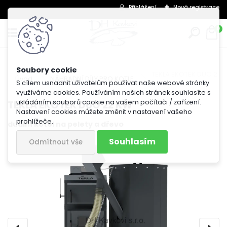
Přihlášení
Nová registrace
0
TEKLA EKOTEK DUO 22 
Úvod
NÁHRADNÍ DÍLY PRO KOTLE
S cílem usnadnit uživatelům používat naše webové stránky
využíváme cookies. Používáním našich stránek souhlasíte s
ukládáním souborů cookie na vašem počítači / zařízení.
TEKLA EKOTEK DUO 22 KW
Nastavení cookies můžete změnit v nastavení vašeho
prohlížeče.
duální kotel na pelety a dřevo
Souhlasím
Odmítnout vše