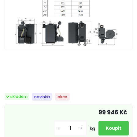
skladem
novinka
akce
99 946 Kč
-
+
kg