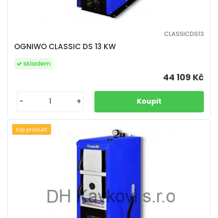
CLASSICDS13
OGNIWO CLASSIC DS 13 KW
skladem
44 109 Kč
-
+
top produkt