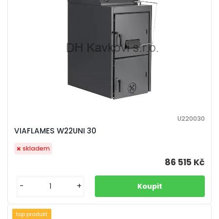
U220030
VIAFLAMES W22UNI 30
skladem
86 515 Kč
-
+
top produkt