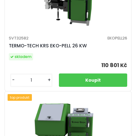
SVT32582
EKOPELL26
TERMO-TECH KRS EKO-PELL 26 KW
skladem
110 801 Kč
-
+
top produkt