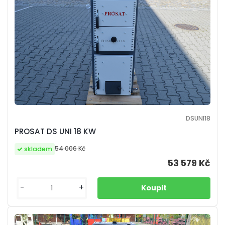
DSUNI18
PROSAT DS UNI 18 KW
54 006 Kč
skladem
53 579 Kč
-
+