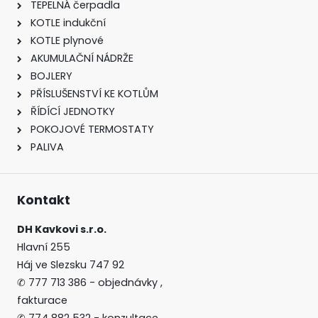
TEPELNÁ čerpadla
KOTLE indukční
KOTLE plynové
AKUMULAČNÍ NÁDRŽE
BOJLERY
PŘÍSLUŠENSTVÍ KE KOTLŮM
ŘÍDÍCÍ JEDNOTKY
POKOJOVÉ TERMOSTATY
PALIVA
Kontakt
DH Kavkovi s.r.o.
Hlavní 255
Háj ve Slezsku 747 92
✆
777 713 386 - objednávky ,
fakturace