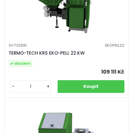
SVT32581
EKOPELL22
TERMO-TECH KRS EKO-PELL 22 KW
skladem
109 111 Kč
-
+