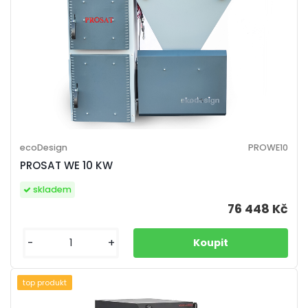
ecoDesign
PROWE10
PROSAT WE 10 KW
skladem
76 448 Kč
-
+
top produkt