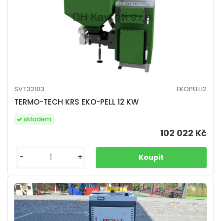
SVT32103
EKOPELL12
TERMO-TECH KRS EKO-PELL 12 KW
skladem
102 022 Kč
-
+