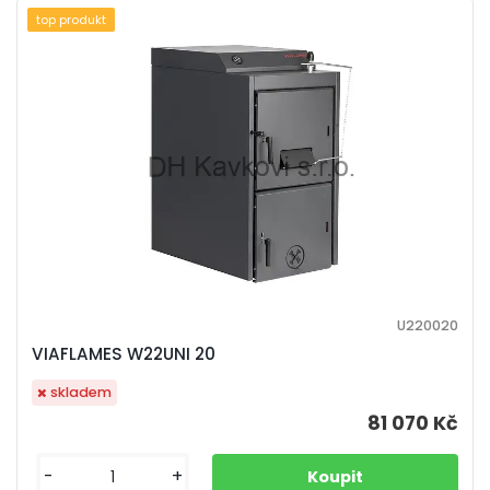
top produkt
U220020
VIAFLAMES W22UNI 20
skladem
81 070 Kč
-
+