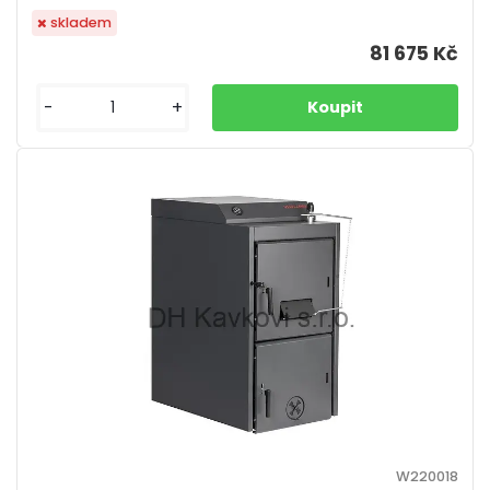
skladem
81 675 Kč
-
+
W220018