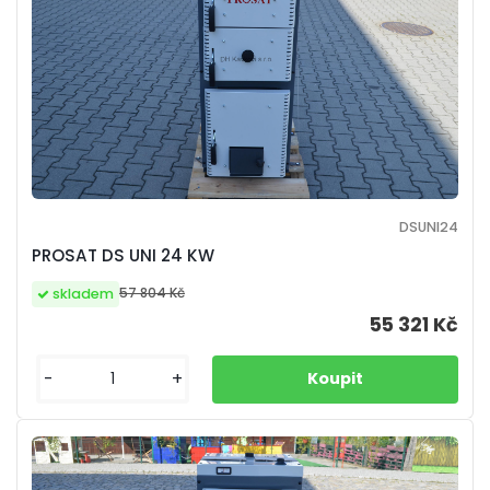
DSUNI24
PROSAT DS UNI 24 KW
57 804 Kč
skladem
55 321 Kč
-
+