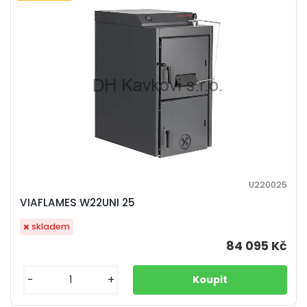
U220025
VIAFLAMES W22UNI 25
skladem
84 095 Kč
-
+