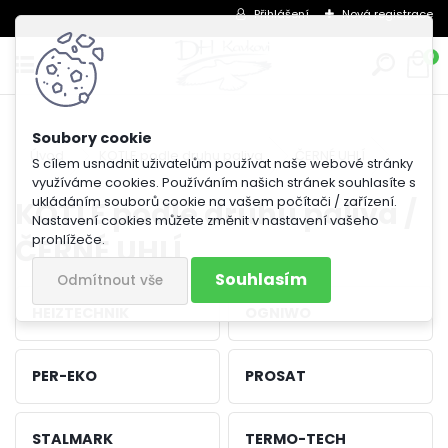
Přihlášení
Nová registrace
0
Úvod
KOTLE podle druhu paliva
ČERNÉ UHLÍ
S cílem usnadnit uživatelům používat naše webové stránky
využíváme cookies. Používáním našich stránek souhlasíte s
ukládáním souborů cookie na vašem počítači / zařízení.
KOTLE podle druhu paliva /
Nastavení cookies můžete změnit v nastavení vašeho
ČERNÉ UHLÍ
prohlížeče.
Souhlasím
Odmítnout vše
HEIZTECHNIK
OGNIWO
PER-EKO
PROSAT
STALMARK
TERMO-TECH