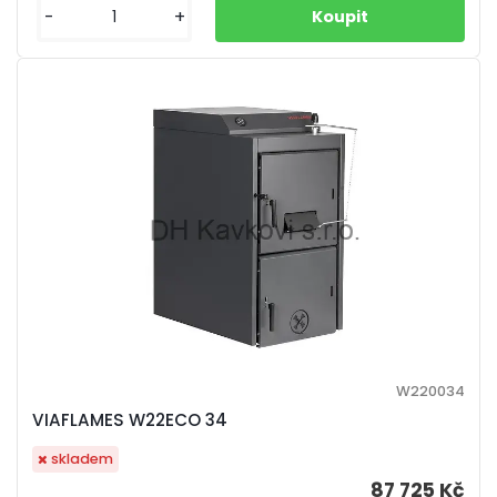
-
+
W220034
VIAFLAMES W22ECO 34
skladem
87 725 Kč