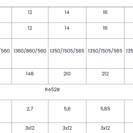
12
14
16
12
14
16
/560
1360/860/560
1350/1505/585
1350/1505/585
13
148
210
212
R452B
2,7
5,6
5,85
3x12
3x12
3x12