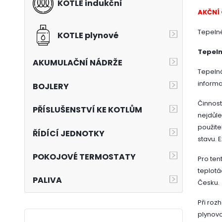
KOTLE indukční
AKČNÍ
Tepelné
KOTLE plynové
Tepeln
AKUMULAČNÍ NÁDRŽE
Tepelná
informac
BOJLERY
Činnost
PŘÍSLUŠENSTVÍ KE KOTLŮM
nejdůle
použite
ŘÍDÍCÍ JEDNOTKY
stavu. 
POKOJOVÉ TERMOSTATY
Pro ten
teplotá
PALIVA
Česku.
Při roz
plynovo