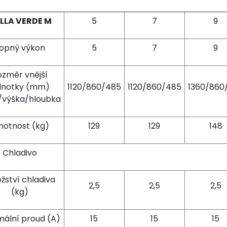
LLA VERDE M
5
7
9
opný výkon
5
7
9
ozměr vnější
dnotky (mm)
1120/860/485
1120/860/485
1360/860
a/výška/hloubka
otnost (kg)
129
129
148
Chladivo
žství chladiva
2,5
2,5
2,5
(kg)
mální proud (A)
15
15
15