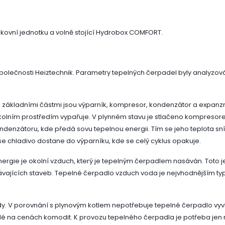
ovní jednotku a volně stojící Hydrobox COMFORT.
polečnosti Heiztechnik. Parametry tepelných čerpadel byly analyz
 základními částmi jsou výparník, kompresor, kondenzátor a expanzní 
u s okolním prostředím vypařuje. V plynném stavu je stlačeno kompresor
ndenzátoru, kde předá sovu tepelnou energii. Tím se jeho teplota sn
 se chladivo dostane do výparníku, kde se celý cyklus opakuje.
nergie je okolní vzduch, který je tepelným čerpadlem nasáván. Toto j
távajících staveb. Tepelné čerpadlo vzduch voda je nejvhodnějším t
lady. V porovnání s plynovým kotlem nepotřebuje tepelné čerpadlo vy
lé na cenách komodit. K provozu tepelného čerpadla je potřeba jen 