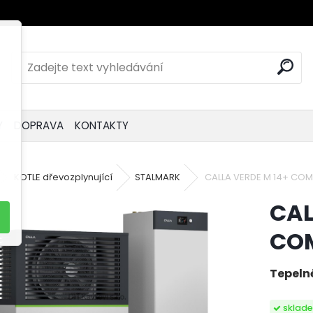
Y
DOPRAVA
KONTAKTY
KOTLE dřevozplynující
STALMARK
CALLA VERDE M 14+ CO
CAL
COM
Tepeln
sklad