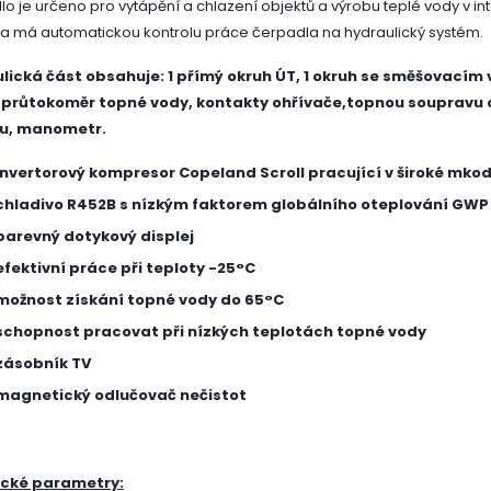
o je určeno pro vytápění a chlazení objektů a výrobu teplé vody v i
a má automatickou kontrolu práce čerpadla na hydraulický systém.
lická část obsahuje: 1 přímý okruh ÚT, 1 okruh se směšovacím 
 průtokoměr topné vody, kontakty ohřívače,topnou soupravu 
u, manometr.
invertorový kompresor Copeland Scroll pracující v široké mko
chladivo R452B s nízkým faktorem globálního oteplování GWP
barevný dotykový displej
efektivní práce při teploty -25°C
možnost získání topné vody do 65°C
schopnost pracovat při nízkých teplotách topné vody
zásobník TV
magnetický odlučovač nečistot
cké parametry: