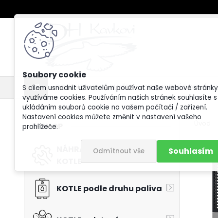
POSKYTOVANÉ SLUŽBY
OBCHODNÍ PODMÍNK
S cílem usnadnit uživatelům používat naše webové stránky
využíváme cookies. Používáním našich stránek souhlasíte s
ukládáním souborů cookie na vašem počítači / zařízení.
Nastavení cookies můžete změnit v nastavení vašeho
Úvod
E-SHOP
prohlížeče.
NÁHRADNÍ DÍLY PRO
Souhlasím
Odmítnout vše
KOTLE
KOTLE podle druhu paliva