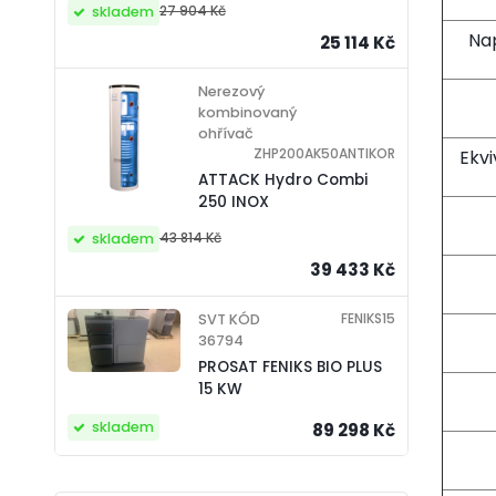
27 904 Kč
skladem
Na
25 114 Kč
Nerezový
kombinovaný
ohřívač
ZHP200AK50ANTIKOR
Ekvi
ATTACK Hydro Combi
250 INOX
43 814 Kč
skladem
39 433 Kč
FENIKS15
SVT KÓD
36794
PROSAT FENIKS BIO PLUS
15 KW
skladem
89 298 Kč