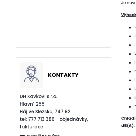
Je navr
Výhody
KONTAKTY
DH Kavkovi s.r.o.
Hlavní 255
Háj ve Slezsku, 747 92
Chladí
tel:
777 713 386 - objednávky,
dB(A).
fakturace