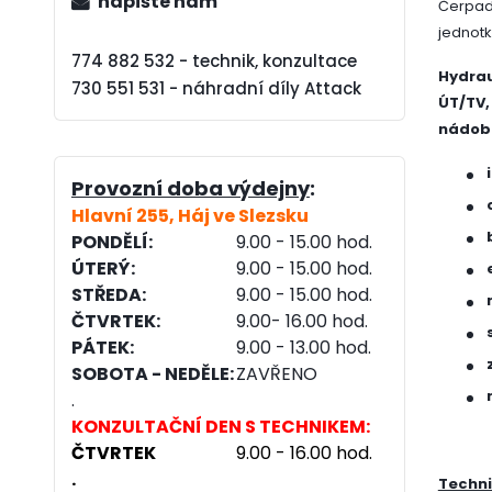
napište nám
Čerpadl
jednotk
774 882 532 - technik, konzultace
Hydrau
730 551 531 - náhradní díly Attack
ÚT/TV,
nádob
Provozní doba výdejny
:
Hlavní 255, Háj ve Slezsku
PONDĚLÍ:
9.00
- 15.00 hod.
ÚTERÝ:
9.00
- 15.00 hod.
STŘEDA:
9.00
- 15.00 hod.
ČTVRTEK:
9.00
- 16.00 hod.
PÁTEK:
9.00 - 13.00 hod.
SOBOTA - NEDĚLE:
ZAVŘENO
.
KONZULTAČNÍ DEN S TECHNIKEM:
ČTVRTEK
9.00 - 16.00 hod.
.
Techni