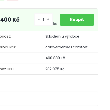
 400 Kč
-
+
ks
pnost:
Skladem u výrobce
produktu:
calaverdem14+comfort
460 889 Kč
282 975 Kč