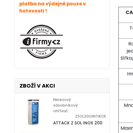
platba na výdejně pouze v
hotovosti !
CA
T
R
je
šířk
Hm
ZBOŽÍ V AKCI
Nerezový
Mno
zásobníkový
ohřívač
ZSOL200ANTIKOR
ATTACK Z SOL INOX 200
Maxi