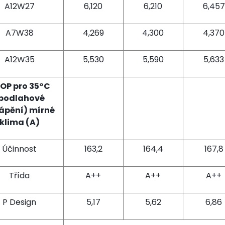
A12W27
6,120
6,210
6,457
A7W38
4,269
4,300
4,370
A12W35
5,530
5,590
5,633
OP pro 35°C
podlahové
ápění) mírné
klima (A)
Účinnost
163,2
164,4
167,8
Třída
A++
A++
A++
P Design
5,17
5,62
6,86