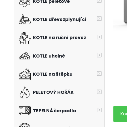
KOTLE peletové
KOTLE dřevozplynující
KOTLE na ruční provoz
KOTLE uhelné
KOTLE na štěpku
PELETOVÝ HOŘÁK
TEPELNÁ čerpadla
Ko