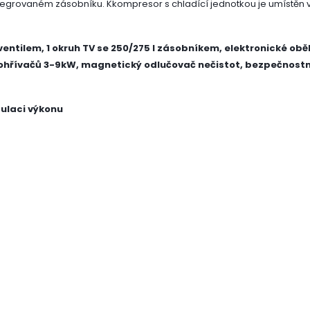
ntegrovaném zásobníku. Kkompresor s chladící jednotkou je umístěn v
ventilem, 1 okruh TV se 250/275 l zásobníkem, elektronické obě
ohřívačů 3-9kW, magnetický odlučovač nečistot, bezpečnostn
dulaci výkonu