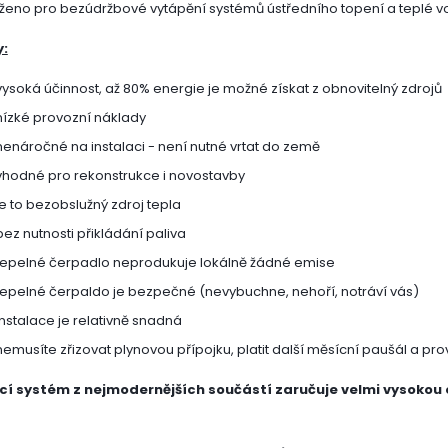
ženo pro bezúdržbové vytápění systémů ústředního topení a teplé v
:
vysoká účinnost, až 80% energie je možné získat z obnovitelný zdrojů
nízké provozní náklady
nenáročné na instalaci - není nutné vrtat do země
vhodné pro rekonstrukce i novostavby
je to bezobslužný zdroj tepla
bez nutnosti přikládání paliva
tepelné čerpadlo neprodukuje lokálně žádné emise
tepelné čerpaldo je bezpečné (nevybuchne, nehoří, notráví vás)
instalace je relativně snadná
nemusíte zřizovat plynovou přípojku, platit další měsícní paušál a pr
cí systém z nejmodernějších součástí zaručuje velmi vysokou e