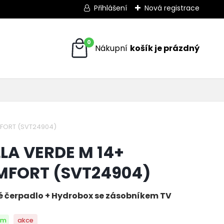
Přihlášení
Nová registrace
0
MFORT (SVT24904)
LA VERDE M 14+
FORT (SVT24904)
é čerpadlo + Hydrobox se zásobníkem TV
em
akce