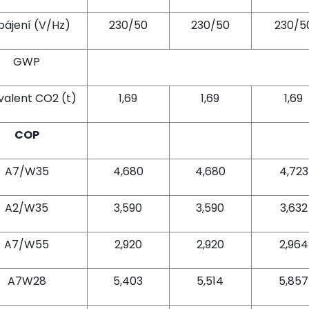
pájení (V/Hz)
230/50
230/50
230/5
GWP
valent CO2 (t)
1,69
1,69
1,69
COP
A7/W35
4,680
4,680
4,723
A2/W35
3,590
3,590
3,632
A7/W55
2,920
2,920
2,964
A7W28
5,403
5,514
5,857