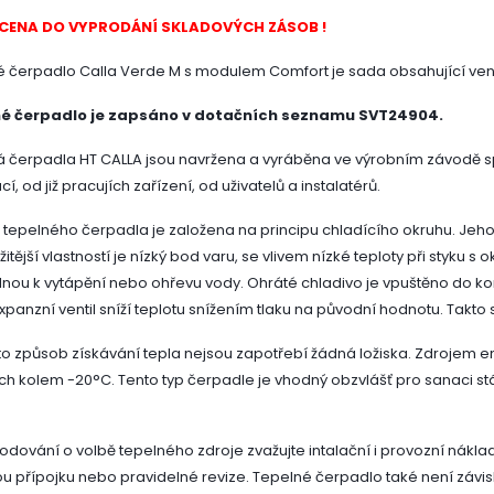
 CENA DO VYPRODÁNÍ SKLADOVÝCH ZÁSOB !
 čerpadlo Calla Verde M s modulem Comfort je sada obsahující venk
é čerpadlo je zapsáno v dotačních seznamu SVT24904.
 čerpadla HT CALLA jsou navržena a vyráběna ve výrobním závodě s
í, od již pracujích zařízení, od uživatelů a instalatérů.
 tepelného čerpadla je založena na principu chladícího okruhu. Jeho
žitější vlastností je nízký bod varu, se vlivem nízké teploty při styk
lnou k vytápění nebo ohřevu vody. Ohráté chladivo je vpuštěno do ko
Expanzní ventil sníží teplotu snížením tlaku na původní hodnotu. Takto
to způsob získávání tepla nejsou zapotřebí žádná ložiska. Zdrojem e
ch kolem -20°C. Tento typ čerpadle je vhodný obzvlášť pro sanaci s
hodování o volbě tepelného zdroje zvažujte intalační i provozní nák
u přípojku nebo pravidelné revize. Tepelné čerpadlo také není závis